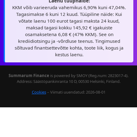
Laenu tüüpnäide:
KKM võib varieeruda vahemikus 6,90% kuni 47,04%.
Tagasimakse 6 kuni 12 kuud. Tüüpiline näide: Kui
võtate laenu 100 eurot tagasi maksta 24 kuud,
maksad tagasi kokku 145,92 € igakuiste
osamaksetena 6,08 € (47% KKM). See on
krediidiotsingu ja -võrdluse teenus. Tingimused
sõltuvad finantsettevõtte kohta, toote liik, kogus ja
kestus laenu.
Summarum Finance
is powered by SMOY (Reg.num: 2823017-4).
Address: Säästöpankinranta 10 D, 00530 Helsinki, Finland.
Cookies
– Viimati uuendatud: 2026-08-01