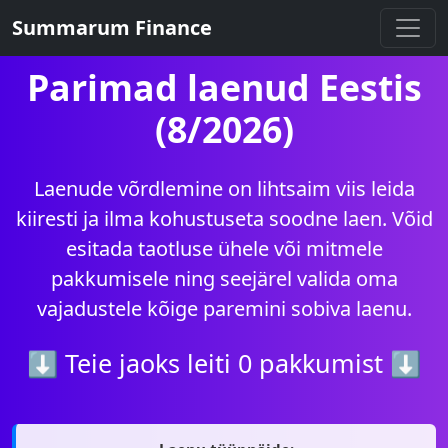
Summarum Finance
Parimad laenud Eestis
(8/2026)
Laenude võrdlemine on lihtsaim viis leida
kiiresti ja ilma kohustuseta soodne laen. Võid
esitada taotluse ühele või mitmele
pakkumisele ning seejärel valida oma
vajadustele kõige paremini sobiva laenu.
⬇ Teie jaoks leiti 0 pakkumist ⬇